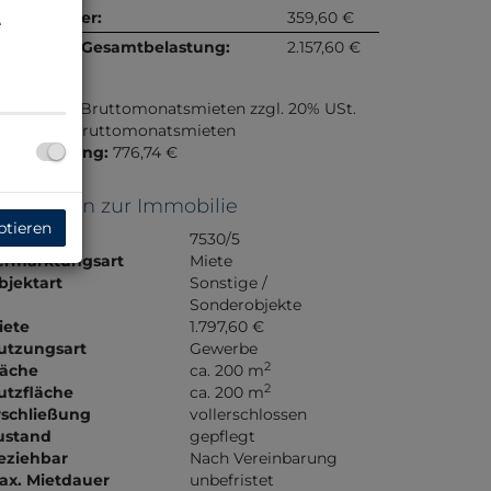
msatzsteuer:
359,60 €
e
onatliche Gesamtbelastung:
2.157,60 €
rovision:
3 Bruttomonatsmieten zzgl. 20% USt.
aution:
3 Bruttomonatsmieten
ergebührung:
776,74 €
asisdaten zur Immobilie
ptieren
bjektnr.
7530/5
ermarktungsart
Miete
bjektart
Sonstige /
WH 1
Sonderobjekte
iete
1.797,60 €
utzungsart
Gewerbe
2
läche
ca. 200 m
2
utzfläche
ca. 200 m
rschließung
vollerschlossen
ustand
gepflegt
eziehbar
Nach Vereinbarung
ax. Mietdauer
unbefristet