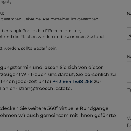
egat;
1;
N
im gesamten Gebäude, Raummelder im gesamten
Überhangkräne in den Flächeneinheiten;
T
mt und die Flächen werden im besenreinen Zustand
 werden, sollte Bedarf sein.
N
gungstermin und lassen Sie sich von dieser
ugen! Wir freuen uns darauf, Sie persönlich zu
 Ihnen jederzeit unter
+43 664 1838 268
zur
 an christian@froeschl.estate.
decken Sie weitere 360º virtuelle Rundgänge
rnehmen wir auch gemeinsam mit Ihnen geführte
W
D