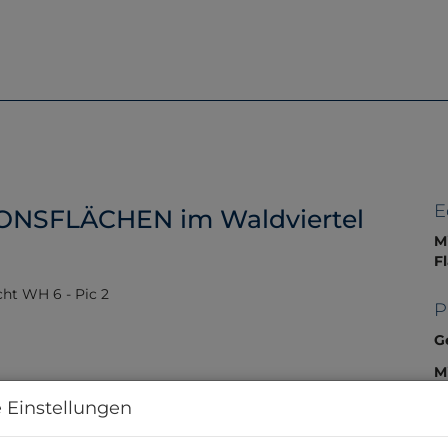
Home
Immobilien
Servic
E
NSFLÄCHEN im Waldviertel
M
F
P
G
M
B
 Einstellungen
H
S