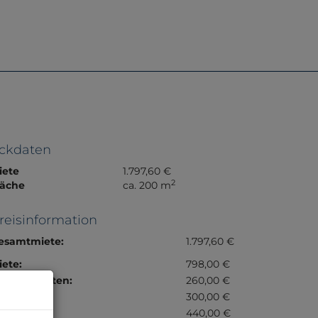
e
Referenzen
Über Uns
Kontakt
ckdaten
iete
1.797,60 €
2
läche
ca. 200 m
reisinformation
esamtmiete:
1.797,60 €
iete:
798,00 €
etriebskosten:
260,00 €
eizkosten:
300,00 €
onstiges:
440,00 €