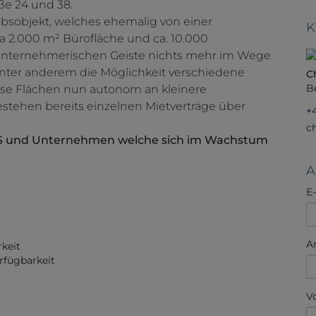
ße 24 und 38.
ebsobjekt, welches ehemalig von einer
K
a 2.000 m² Bürofläche und ca. 10.000
 unternehmerischen Geiste nichts mehr im Wege.
unter anderem die Möglichkeit verschiedene
C
B
ese Flächen nun autonom an kleinere
stehen bereits einzelnen Mietverträge über
+
c
UPS und Unternehmen welche sich im Wachstum
A
E
A
rkeit
rfügbarkeit
V