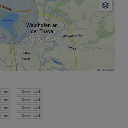
Tiles ©
basemap.at
ffnen
Download
ffnen
Download
ffnen
Download
ffnen
Download