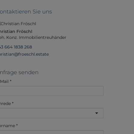
ontaktieren Sie uns
hristian Fröschl
eh. Konz. Immobilientreuhänder
43 664 1838 268
hristian@froeschl.estate
nfrage senden
-Mail
nrede
orname