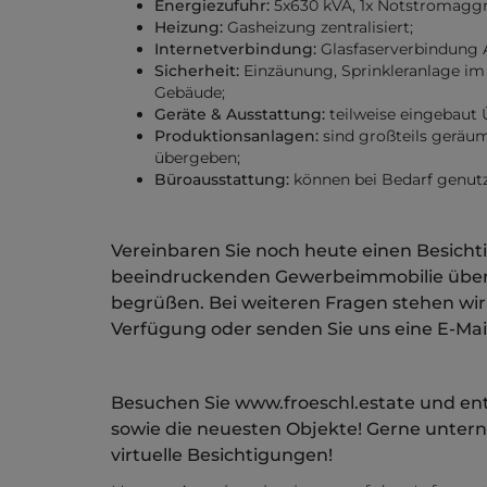
Energiezufuhr:
5x630 kVA, 1x Notstromaggr
Heizung:
Gasheizung zentralisiert;
Internetverbindung:
Glasfaserverbindung A
Sicherheit:
Einzäunung, Sprinkleranlage 
Gebäude;
Geräte & Ausstattung:
teilweise eingebaut 
Produktionsanlagen:
sind großteils geräu
übergeben;
Büroausstattung:
können bei Bedarf genutzt
Vereinbaren Sie noch heute einen Besichti
beeindruckenden Gewerbeimmobilie überze
begrüßen. Bei weiteren Fragen stehen wir
Verfügung oder senden Sie uns eine E-Mail
Besuchen Sie www.froeschl.estate und ent
sowie die neuesten Objekte! Gerne unte
virtuelle Besichtigungen!