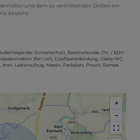
Vermittler und dem zu vermittelnden Dritten ein
nis besteht.
Außenliegender Sonnenschutz
Besitzurkunde
DV- / EDV-
läsekonvektor (fan coil)
Glasfaseranbindung
Gäste-WC
t
Kran
Lastenaufzug
Massiv
Parkplatz
Pissoir
Rampe
+
−