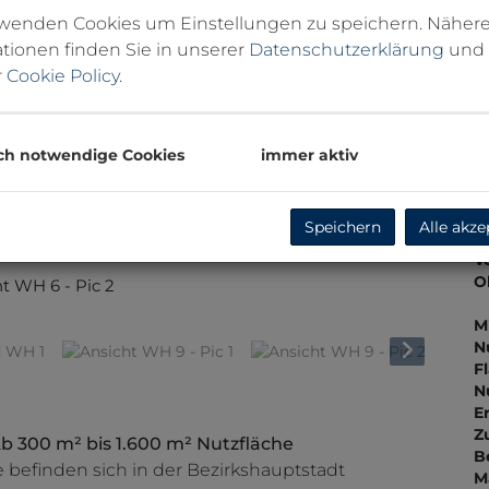
U
rwenden Cookies um Einstellungen zu speichern. Näher
m
tionen finden Sie in unserer
Datenschutzerklärung
und
r
Cookie Policy
.
P
K
V
ch notwendige Cookies
immer aktiv
B
Speichern
Alle akze
O
V
O
Ansicht Parkplatz und 
M
N
F
N
E
Z
00 m² bis 1.600 m² Nutzfläche
B
 befinden sich in der Bezirkshauptstadt
M