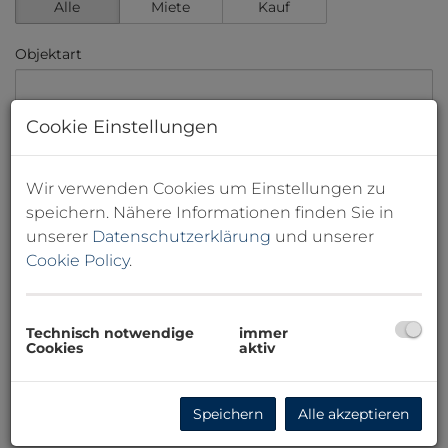
Alle
Miete
Kauf
Objektart
Cookie Einstellungen
Preis
-
Wir verwenden Cookies um Einstellungen zu
Zimmer
speichern. Nähere Informationen finden Sie in
unserer
Datenschutzerklärung
und unserer
-
Cookie Policy
.
Wohnfläche (von/bis)
-
Technisch notwendige
immer
Cookies
aktiv
Weitere Suchoptionen
Filter zurücksetzen
Suchen
Speichern
Alle akzeptieren