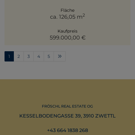
Fläche
2
ca. 126,05 m
Kaufpreis
599.000,00 €
1
2
3
4
5
FRÖSCHL REAL ESTATE OG
KESSELBODENGASSE 39, 3910 ZWETTL
+43 664 1838 268