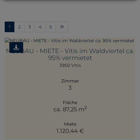
1
2
3
4
5
NEUBAU - MIETE - Vitis im Waldviertel ca.
95% vermietet
3902 Vitis
Zimmer
3
Fläche
2
ca. 87,25 m
Miete
1.120,44 €