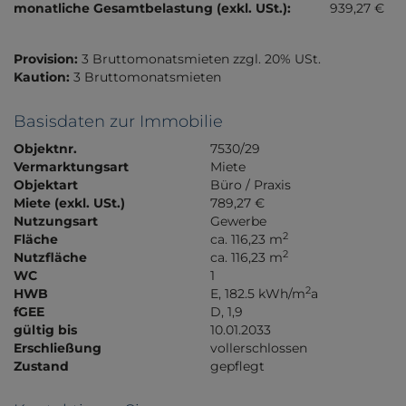
monatliche Gesamtbelastung (exkl. USt.):
939,27 €
Provision:
3 Bruttomonatsmieten zzgl. 20% USt.
Kaution:
3 Bruttomonatsmieten
Basisdaten zur Immobilie
Objektnr.
7530/29
Vermarktungsart
Miete
Objektart
Büro / Praxis
Miete (exkl. USt.)
789,27 €
Nutzungsart
Gewerbe
2
Fläche
ca. 116,23 m
2
Nutzfläche
ca. 116,23 m
WC
1
2
HWB
E, 182.5 kWh/m
a
fGEE
D, 1,9
gültig bis
10.01.2033
Erschließung
vollerschlossen
Zustand
gepflegt