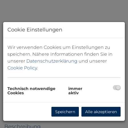
Cookie Einstellungen
Wir verwenden Cookies um Einstellungen zu
speichern. Nähere Informationen finden Sie in
unserer
Datenschutzerklärung
und unserer
Cookie Policy
.
Technisch notwendige
immer
Cookies
aktiv
Außenansicht - Schaufenster - Nr. 4
Speichern
Alle akzeptieren
Beschreibung