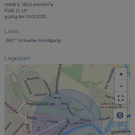
2
HWB
E, 182.5 kWh/m
a
fGEE
D, 1,9
gültig bis
10.01.2033
Links
360 º Virtueller Rundgang
Lageplan
+
−