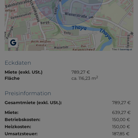
Tiles ©
basemap.at
Eckdaten
Miete (exkl. USt.)
789,27 €
2
Fläche
ca. 116,23 m
Preisinformation
Gesamtmiete (exkl. USt.):
789,27 €
Miete:
639,27 €
Betriebskosten:
150,00 €
Heizkosten:
150,00 €
Umsatzsteuer:
187,85 €