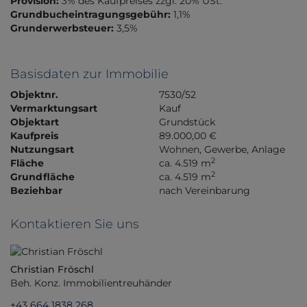
Provision:
3% des Kaufpreises zzgl. 20% USt.
Grundbucheintragungsgebühr:
1,1%
Grunderwerbsteuer:
3,5%
Basisdaten zur Immobilie
Objektnr.
7530/52
Vermarktungsart
Kauf
Objektart
Grundstück
Kaufpreis
89.000,00 €
Nutzungsart
Wohnen
Gewerbe
Anlage
2
Fläche
ca. 4.519 m
2
Grundfläche
ca. 4.519 m
Beziehbar
nach Vereinbarung
Kontaktieren Sie uns
Christian Fröschl
Beh. Konz. Immobilientreuhänder
+43 664 1838 268