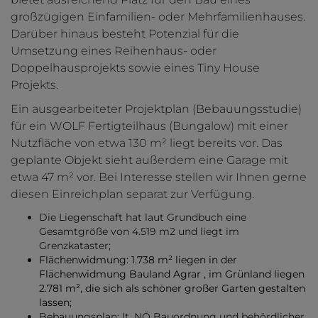
großzügigen Einfamilien- oder Mehrfamilienhauses.
Darüber hinaus besteht Potenzial für die
Umsetzung eines Reihenhaus- oder
Doppelhausprojekts sowie eines Tiny House
Projekts.
Ein ausgearbeiteter Projektplan (Bebauungsstudie)
für ein WOLF Fertigteilhaus (Bungalow) mit einer
Nutzfläche von etwa 130 m² liegt bereits vor. Das
geplante Objekt sieht außerdem eine Garage mit
etwa 47 m² vor. Bei Interesse stellen wir Ihnen gerne
diesen Einreichplan separat zur Verfügung.
Die Liegenschaft hat laut Grundbuch eine
Gesamtgröße von 4.519 m2 und liegt im
Grenzkataster;
Flächenwidmung: 1.738 m² liegen in der
Flächenwidmung Bauland Agrar , im Grünland liegen
2.781 m², die sich als schöner großer Garten gestalten
lassen;
Bebauungsplan: lt. NÖ Bauordnung und behördlicher