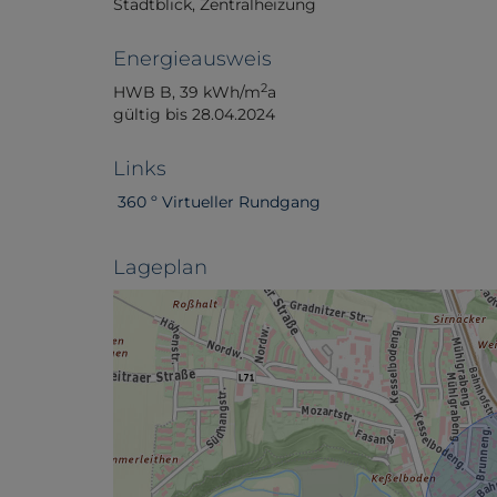
Stadtblick
Zentralheizung
Energieausweis
2
HWB
B, 39 kWh/m
a
gültig bis
28.04.2024
Links
360 º Virtueller Rundgang
Lageplan