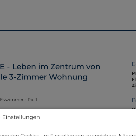
Home
Immobilien
Servic
E
TE - Leben im Zentrum von
M
lle 3-Zimmer Wohnung
F
Z
B
O
Z
 Einstellungen
V
O
M
rwenden Cookies um Einstellungen zu speichern. Näher