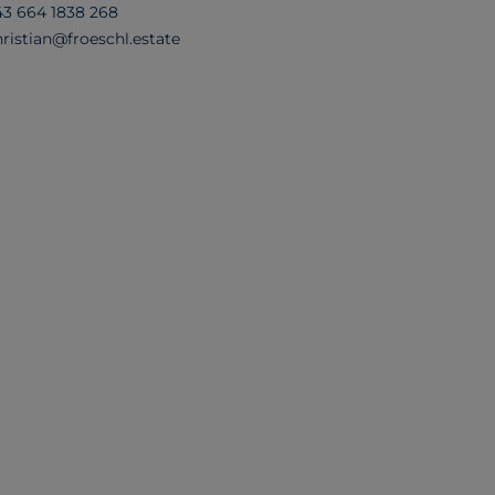
43 664 1838 268
hristian@froeschl.estate