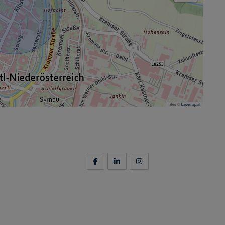
Tiles ©
basemap.at