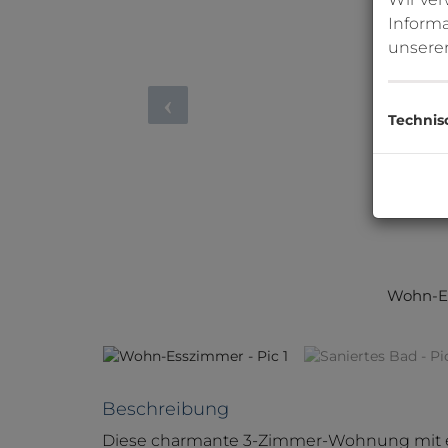
Informa
unsere
Technis
Wohn-Esszimmer -
Beschreibung
Diese charmante 3-Zimmer-Wohnung mit ein