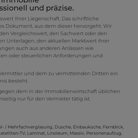
ionell und präzise.
swert Ihrer Liegenschaft. Das schriftliche
s Dokument, aus dem dieser hervorgeht. Wir
 den Vergleichswert, den Sachwert oder den
ten Unterlagen, den aktuellen Marktwert ihrer
ungen auch aus anderen Anlässen wie
ften oder steuerlichen Anforderungen und
Vermittler und dem zu vermittelnden Dritten ein
nis besteht.
ntgegen dem in der Immobilienwirtschaft üblichen
itig nur für den Vermieter tätig ist.
l- / Mehrfachverglasung
Dusche
Einbauküche
Fernblick
Satelliten-TV
Laminat
Linoleum
Massiv
Personenaufzug