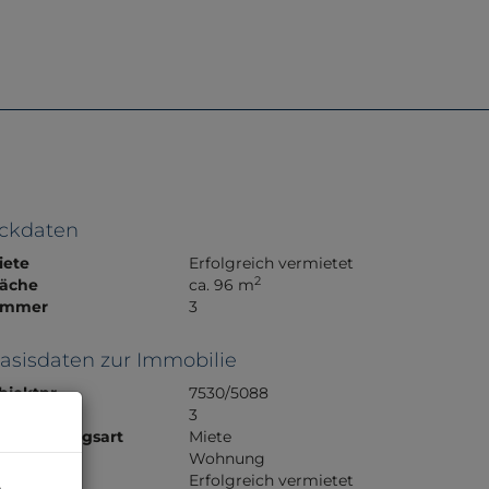
e
Referenzen
Über Uns
Kontakt
ckdaten
iete
Erfolgreich vermietet
2
läche
ca. 96 m
immer
3
asisdaten zur Immobilie
bjektnr.
7530/5088
immer
3
ermarktungsart
Miete
bjektart
Wohnung
iete
Erfolgreich vermietet
e