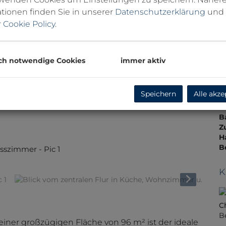
N
tionen finden Sie in unserer
Datenschutzerklärung
und
F
r
Cookie Policy
.
N
B
W
Ke
ch notwendige Cookies
immer aktiv
A
H
gü
Speichern
Alle akze
E
L
B
Z
H
B
 Pic 1
K
C
B
er großzügigen Fläche von 96 m² ist der ideale