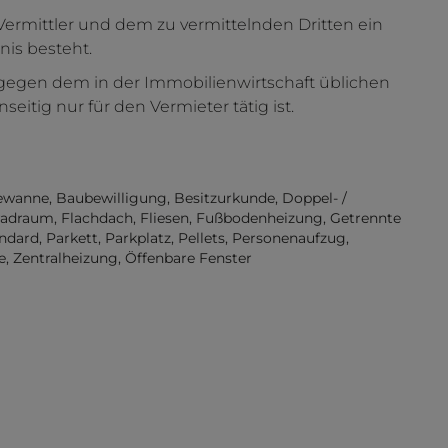
Vermittler und dem zu vermittelnden Dritten ein
nis besteht.
ntgegen dem in der Immobilienwirtschaft üblichen
itig nur für den Vermieter tätig ist.
ewanne
Baubewilligung
Besitzurkunde
Doppel- /
radraum
Flachdach
Fliesen
Fußbodenheizung
Getrennte
ndard
Parkett
Parkplatz
Pellets
Personenaufzug
e
Zentralheizung
Öffenbare Fenster