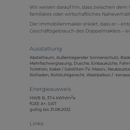
Wir weisen darauf hin, dass zwischen dem 
familiäres oder wirtschaftliches Naheverhält
Der Immobilienmakler erklärt, dass er – e
Geschäftsgebrauch des Doppelmaklers – einse
Ausstattung
Abstellraum
Außenliegender Sonnenschutz
Bad
Mehrfachverglasung
Dusche
Einbauküche
Fahr
Toiletten
Kabel / Satelliten-TV
Massiv
Neubausta
Rollladen
Rollstuhlgerecht
Westbalkon / -terrass
Energieausweis
2
HWB
B, 37.4 kWh/m
a
fGEE
A+, 0,67
gültig bis
31.08.2032
Links