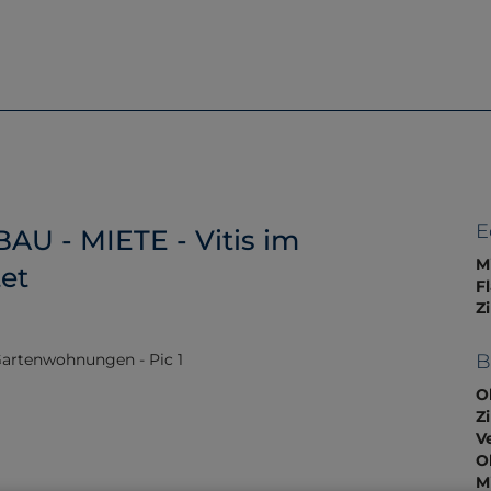
Home
Immobilien
Servic
E
BAU - MIETE - Vitis im
M
tet
F
Z
B
O
Z
V
O
M