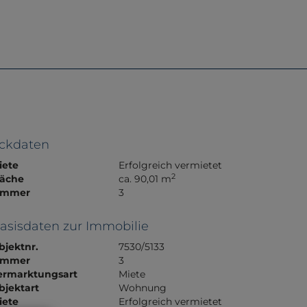
e
Referenzen
Über Uns
Kontakt
ckdaten
iete
Erfolgreich vermietet
2
läche
ca. 90,01 m
immer
3
asisdaten zur Immobilie
bjektnr.
7530/5133
immer
3
ermarktungsart
Miete
bjektart
Wohnung
iete
Erfolgreich vermietet