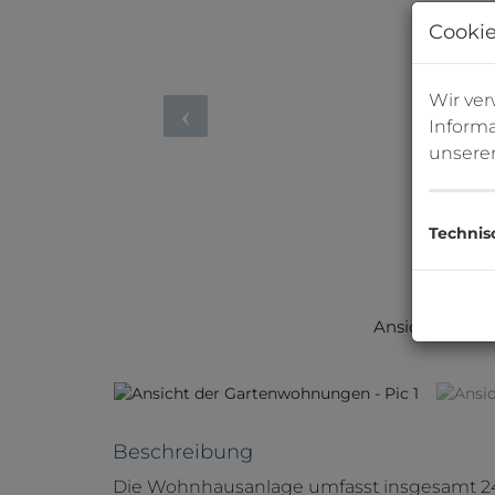
Cookie
Wir ve
Informa
unsere
Technis
Ansicht Wohn-KÜc
Beschreibung
Die Wohnhausanlage umfasst insgesamt 