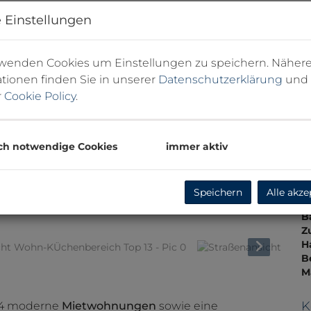
N
 Einstellungen
S
F
N
rwenden Cookies um Einstellungen zu speichern. Näher
L
L
tionen finden Sie in unserer
Datenschutzerklärung
und
B
r
Cookie Policy
.
W
L
A
ch notwendige Cookies
immer aktiv
H
f
gü
B
Speichern
Alle akze
E
henbereich Top 13 - Pic 0
B
Z
H
B
M
K
24 moderne
Mietwohnungen
sowie eine