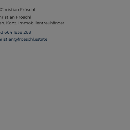
hristian Fröschl
eh. Konz. Immobilientreuhänder
43 664 1838 268
hristian@froeschl.estate