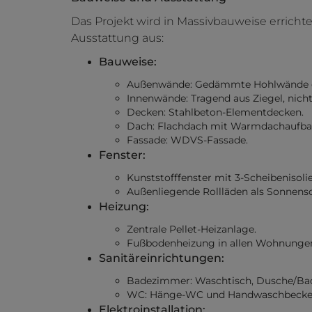
Das Projekt wird in Massivbauweise erricht
Ausstattung aus:
Bauweise:
Außenwände: Gedämmte Hohlwände o
Innenwände: Tragend aus Ziegel, nich
Decken: Stahlbeton-Elementdecken.
Dach: Flachdach mit Warmdachaufbau
Fassade: WDVS-Fassade.
Fenster:
Kunststofffenster mit 3-Scheibenisoli
Außenliegende Rollläden als Sonnens
Heizung:
Zentrale Pellet-Heizanlage.
Fußbodenheizung in allen Wohnunge
Sanitäreinrichtungen:
Badezimmer: Waschtisch, Dusche/Bad
WC: Hänge-WC und Handwaschbecke
Elektroinstallation: