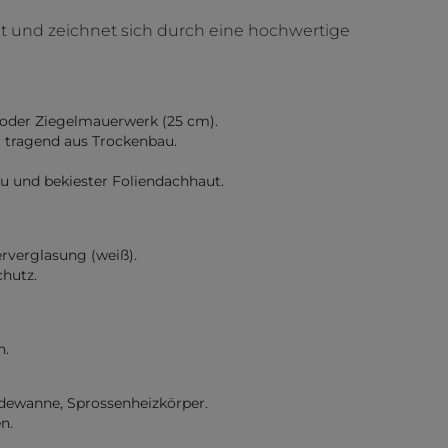
et und zeichnet sich durch eine hochwertige
der Ziegelmauerwerk (25 cm).
t tragend aus Trockenbau.
 und bekiester Foliendachhaut.
erverglasung (weiß).
chutz.
n.
ewanne, Sprossenheizkörper.
n.