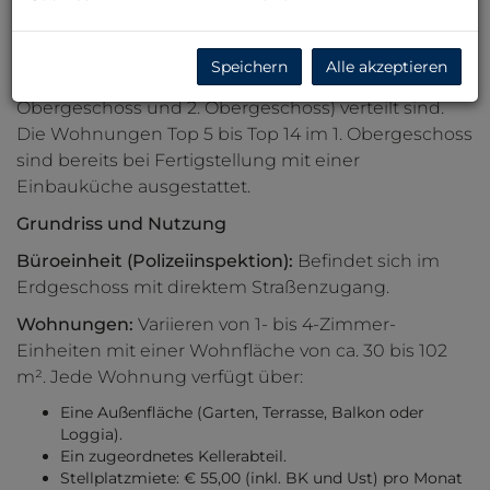
Die Wohnhausanlage umfasst insgesamt 24
moderne
Mietwohnungen
sowie eine
Büroeinheit
,
Speichern
Alle akzeptieren
die auf drei Geschosse (Erdgeschoss, 1.
Obergeschoss und 2. Obergeschoss) verteilt sind.
Die Wohnungen Top 5 bis Top 14 im 1. Obergeschoss
sind bereits bei Fertigstellung mit einer
Einbauküche ausgestattet.
Grundriss und Nutzung
Büroeinheit (Polizeiinspektion):
Befindet sich im
Erdgeschoss mit direktem Straßenzugang.
Wohnungen:
Variieren von 1- bis 4-Zimmer-
Einheiten mit einer Wohnfläche von ca. 30 bis 102
m². Jede Wohnung verfügt über:
Eine Außenfläche (Garten, Terrasse, Balkon oder
Loggia).
Ein zugeordnetes Kellerabteil.
Stellplatzmiete: € 55,00 (inkl. BK und Ust) pro Monat