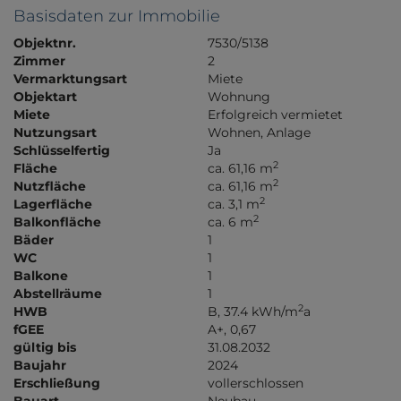
Basisdaten zur Immobilie
Objektnr.
7530/5138
Zimmer
2
Vermarktungsart
Miete
Objektart
Wohnung
Miete
Erfolgreich vermietet
Nutzungsart
Wohnen
Anlage
Schlüsselfertig
Ja
2
Fläche
ca. 61,16 m
2
Nutzfläche
ca. 61,16 m
2
Lagerfläche
ca. 3,1 m
2
Balkonfläche
ca. 6 m
Bäder
1
WC
1
Balkone
1
Abstellräume
1
2
HWB
B, 37.4 kWh/m
a
fGEE
A+, 0,67
gültig bis
31.08.2032
Baujahr
2024
Erschließung
vollerschlossen