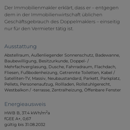
Der Immobilienmakler erklärt, dass er – entgegen
dem in der Immobilienwirtschaft üblichen
Geschäftsgebrauch des Doppelmaklers – einseitig
nur für den Vermieter tätig ist.
Ausstattung
Abstellraum
Außenliegender Sonnenschutz
Badewanne
Baubewilligung
Besitzurkunde
Doppel- /
Mehrfachverglasung
Dusche
Fahrradraum
Flachdach
Fliesen
Fußbodenheizung
Getrennte Toiletten
Kabel /
Satelliten-TV
Massiv
Neubaustandard
Parkett
Parkplatz
Pellets
Personenaufzug
Rollladen
Rollstuhlgerecht
Westbalkon / -terrasse
Zentralheizung
Öffenbare Fenster
Energieausweis
2
HWB
B, 37.4 kWh/m
a
fGEE
A+, 0,67
gültig bis
31.08.2032