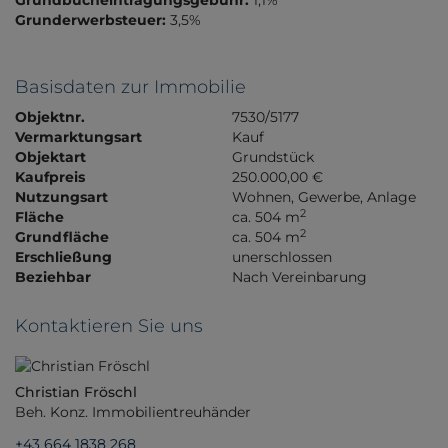
Grundbucheintragungsgebühr:
1,1%
Grunderwerbsteuer:
3,5%
Basisdaten zur Immobilie
Objektnr.
7530/5177
Vermarktungsart
Kauf
Objektart
Grundstück
Kaufpreis
250.000,00 €
Nutzungsart
Wohnen
Gewerbe
Anlage
2
Fläche
ca. 504 m
2
Grundfläche
ca. 504 m
Erschließung
unerschlossen
Beziehbar
Nach Vereinbarung
Kontaktieren Sie uns
Christian Fröschl
Beh. Konz. Immobilientreuhänder
+43 664 1838 268