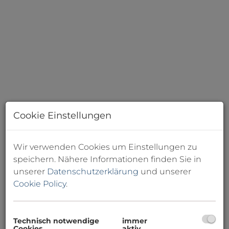
Cookie Einstellungen
Wir verwenden Cookies um Einstellungen zu
speichern. Nähere Informationen finden Sie in
unserer
Datenschutzerklärung
und unserer
Cookie Policy
.
Beschreibung
Drohnenflug:
Technisch notwendige
immer
Cookies
aktiv
Tauchen Sie ein in die Atmosphäre dieser Immobilie