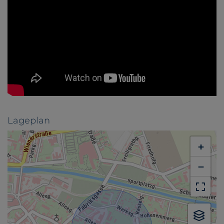
Lageplan
+
−