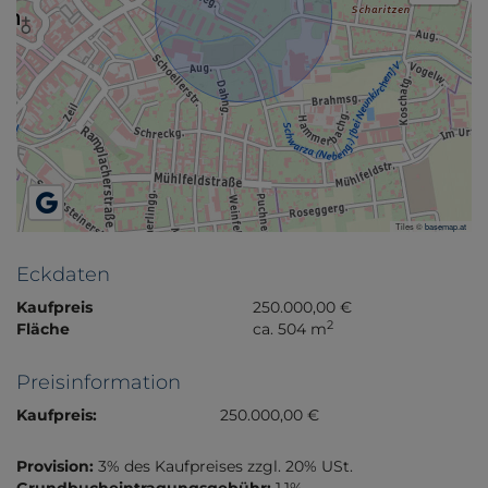
Tiles ©
basemap.at
Eckdaten
Kaufpreis
250.000,00 €
2
Fläche
ca. 504 m
Preisinformation
Kaufpreis:
250.000,00 €
Provision:
3% des Kaufpreises zzgl. 20% USt.