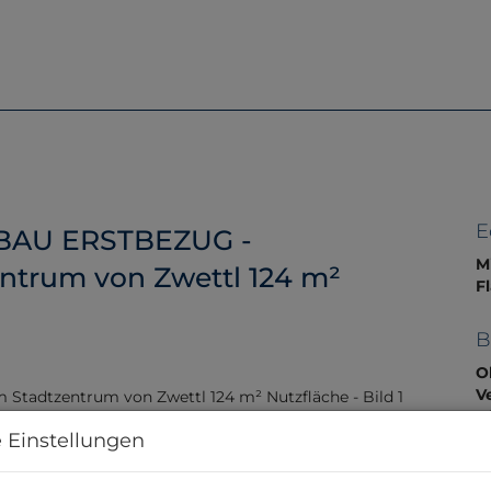
Home
Immobilien
Servic
E
EUBAU ERSTBEZUG -
Mi
entrum von Zwettl 124 m²
F
B
O
V
O
 Einstellungen
Mi
N
B