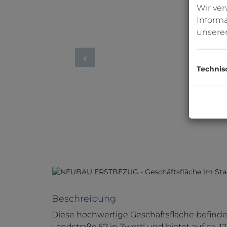
Wir ve
Informa
unsere
Technis
Beschreibung
Diese hochwertige Geschäftsfläche befind
Landstraße 57 in Zwettl und bietet auf ca.