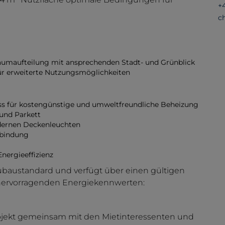
+
c
Raumaufteilung mit ansprechenden Stadt- und Grünblick
 für erweiterte Nutzungsmöglichkeiten
 für kostengünstige und umweltfreundliche Beheizung
 und Parkett
dernen Deckenleuchten
rbindung
nergieeffizienz
ubaustandard und verfügt über einen gültigen
t hervorragenden Energiekennwerten:
Objekt gemeinsam mit den Mietinteressenten und