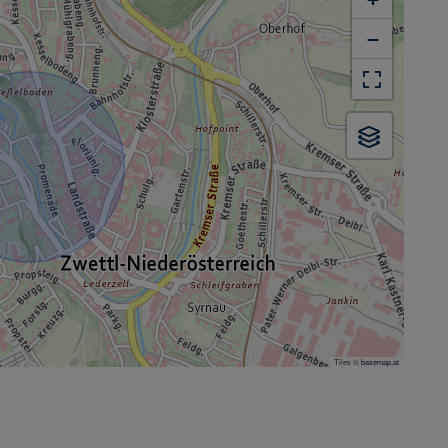
−
Tiles ©
basemap.at