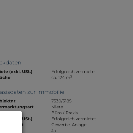
e
Referenzen
Über Uns
Kontakt
ckdaten
ete (exkl. USt.)
Erfolgreich vermietet
2
läche
ca. 124 m
asisdaten zur Immobilie
bjektnr.
7530/5185
ermarktungsart
Miete
bjektart
Büro / Praxis
ete (exkl. USt.)
Erfolgreich vermietet
utzungsart
Gewerbe
Anlage
elagsfertig
Ja