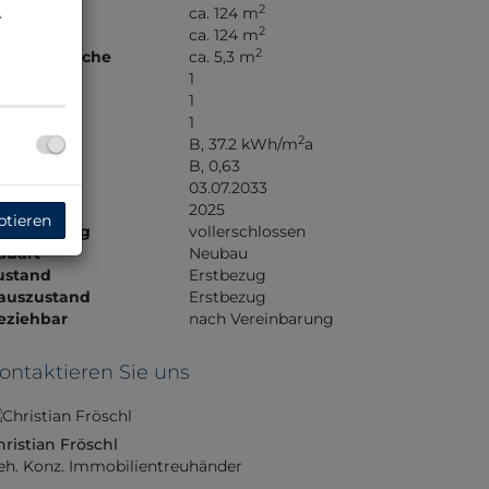
2
läche
ca. 124 m
e
2
utzfläche
ca. 124 m
2
errassenfläche
ca. 5,3 m
äder
1
C
1
errassen
1
2
WB
B, 37.2 kWh/m
a
GEE
B, 0,63
ltig bis
03.07.2033
aujahr
2025
ptieren
rschließung
vollerschlossen
auart
Neubau
ustand
Erstbezug
auszustand
Erstbezug
eziehbar
nach Vereinbarung
ontaktieren Sie uns
hristian Fröschl
eh. Konz. Immobilientreuhänder