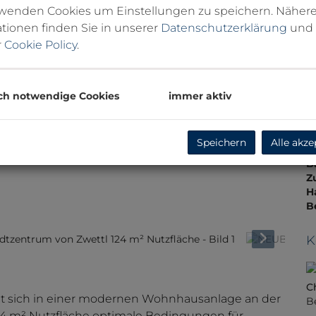
F
rwenden Cookies um Einstellungen zu speichern. Näher
N
tionen finden Sie in unserer
Datenschutzerklärung
und
T
r
Cookie Policy
.
B
W
T
H
ch notwendige Cookies
immer aktiv
f
gü
B
Speichern
Alle akze
E
B
Z
H
B
K
C
et sich in einer modernen Wohnhausanlage an der
B
 124 m² Nutzfläche optimale Bedingungen für