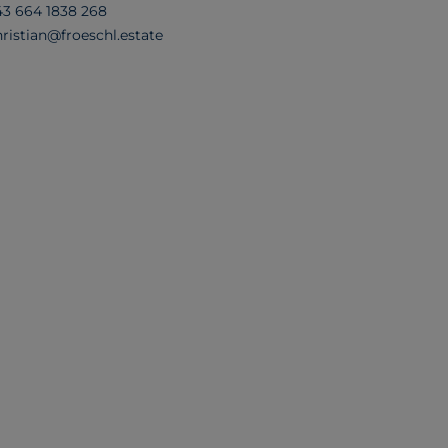
43 664 1838 268
hristian@froeschl.estate