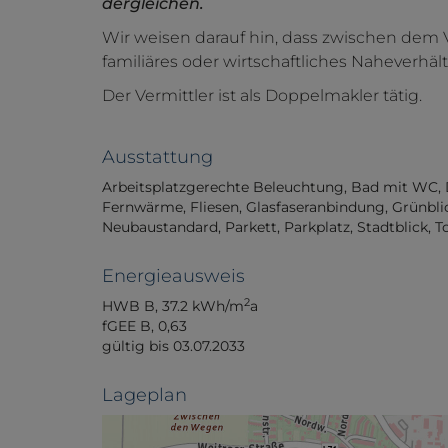
dergleichen.
Wir weisen darauf hin, dass zwischen dem 
familiäres oder wirtschaftliches Naheverhält
Der Vermittler ist als Doppelmakler tätig.
Ausstattung
Arbeitsplatzgerechte Beleuchtung
Bad mit WC
Fernwärme
Fliesen
Glasfaseranbindung
Grünbli
Neubaustandard
Parkett
Parkplatz
Stadtblick
To
Energieausweis
2
HWB
B, 37.2 kWh/m
a
fGEE
B, 0,63
gültig bis
03.07.2033
Lageplan