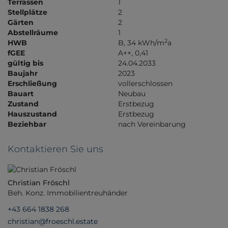
Terrassen
1
Stellplätze
2
Gärten
2
Abstellräume
1
2
HWB
B, 34 kWh/m
a
fGEE
A++, 0,41
gültig bis
24.04.2033
Baujahr
2023
Erschließung
vollerschlossen
Bauart
Neubau
Zustand
Erstbezug
Hauszustand
Erstbezug
Beziehbar
nach Vereinbarung
Kontaktieren Sie uns
Christian Fröschl
Beh. Konz. Immobilientreuhänder
+43 664 1838 268
christian@froeschl.estate