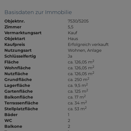
Basisdaten zur Immobilie
Objektnr.
7530/5205
Zimmer
5,5
Vermarktungsart
Kauf
Objektart
Haus
Kaufpreis
Erfolgreich verkauft
Nutzungsart
Wohnen
Anlage
Schlüsselfertig
Ja
2
Fläche
ca. 126,05 m
2
Wohnfläche
ca. 126,05 m
2
Nutzfläche
ca. 126,05 m
2
Grundfläche
ca. 250 m
2
Lagerfläche
ca. 9,5 m
2
Gartenfläche
ca. 125 m
2
Balkonfläche
ca. 17 m
2
Terrassenfläche
ca. 34 m
2
Stellplatzfläche
ca. 53 m
Bäder
1
WC
2
Balkone
2