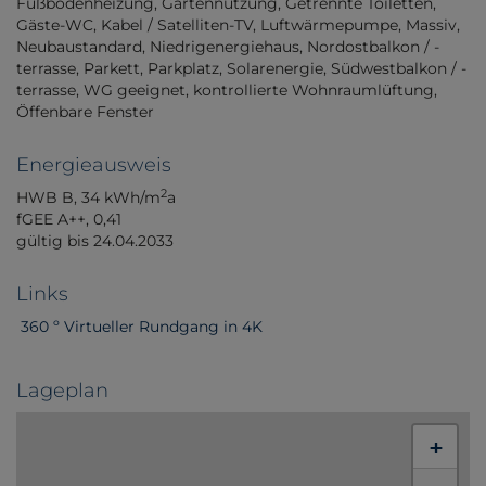
Fußbodenheizung
Gartennutzung
Getrennte Toiletten
Gäste-WC
Kabel / Satelliten-TV
Luftwärmepumpe
Massiv
Neubaustandard
Niedrigenergiehaus
Nordostbalkon / -
terrasse
Parkett
Parkplatz
Solarenergie
Südwestbalkon / -
terrasse
WG geeignet
kontrollierte Wohnraumlüftung
Öffenbare Fenster
Energieausweis
2
HWB
B, 34 kWh/m
a
fGEE
A++, 0,41
gültig bis
24.04.2033
Links
360 º Virtueller Rundgang in 4K
Lageplan
+