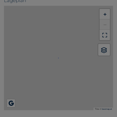
Lageplan
+
−
Tiles ©
basemap.at