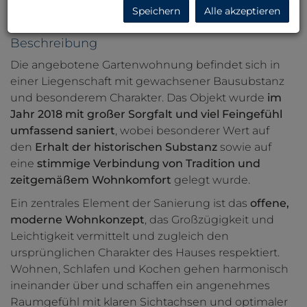
Speichern
Alle akzeptieren
Beschreibung
Die angebotene Gartenwohnung befindet sich in
einer Liegenschaft mit gewachsener Bausubstanz
und besonderem Charakter. Das Objekt wurde
im
Jahr 2018 mit großer Sorgfalt und viel Feingefühl
umfassend saniert
, wobei besonderer Wert auf
den
Erhalt der historischen Substanz
sowie auf
eine
stimmige Verbindung von Tradition und
zeitgemäßem Wohnkomfort
gelegt wurde.
Ein zentrales Element der Sanierung ist das
offene,
moderne Wohnkonzept
, das Großzügigkeit und
Leichtigkeit vermittelt und zugleich den
ursprünglichen Charakter des Hauses respektiert.
Wohnen, Schlafen und Kochen gehen harmonisch
ineinander über und schaffen ein angenehmes
Raumgefühl mit klaren Sichtachsen und optimaler