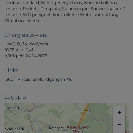
Neubaustandard
Niedrigenergiehaus
Nordostbalkon / -
terrasse
Parkett
Parkplatz
Solarenergie
Südwestbalkon / -
terrasse
WG geeignet
kontrollierte Wohnraumlüftung
Öffenbare Fenster
Energieausweis
2
HWB
B, 34 kWh/m
a
fGEE
A++, 0,41
gültig bis
24.04.2033
Links
360 º Virtueller Rundgang in 4K
Lageplan
+
−