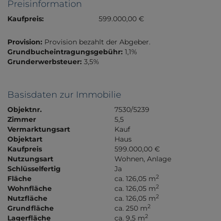
Preisinformation
Kaufpreis:
599.000,00 €
Provision:
Provision bezahlt der Abgeber.
Grundbucheintragungsgebühr:
1,1%
Grunderwerbsteuer:
3,5%
Basisdaten zur Immobilie
Objektnr.
7530/5239
Zimmer
5,5
Vermarktungsart
Kauf
Objektart
Haus
Kaufpreis
599.000,00 €
Nutzungsart
Wohnen
Anlage
Schlüsselfertig
Ja
2
Fläche
ca. 126,05 m
2
Wohnfläche
ca. 126,05 m
2
Nutzfläche
ca. 126,05 m
2
Grundfläche
ca. 250 m
2
Lagerfläche
ca. 9,5 m