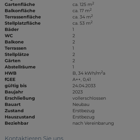
2
Gartenfläche
ca. 125 m
2
Balkonfläche
ca. 17 m
2
Terrassenfläche
ca. 34 m
2
Stellplatzfläche
ca. 53 m
Bäder
1
WC
2
Balkone
2
Terrassen
1
Stellplätze
2
Gärten
2
Abstellräume
1
2
HWB
B, 34 kWh/m
a
fGEE
A++, 0,41
gültig bis
24.04.2033
Baujahr
2023
Erschließung
vollerschlossen
Bauart
Neubau
Zustand
Erstbezug
Hauszustand
Erstbezug
Beziehbar
nach Vereinbarung
Kontaktieren Sie uns